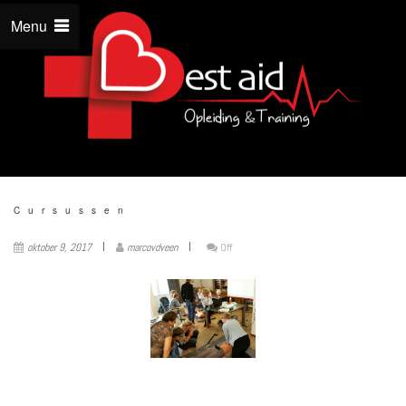
Menu
Cursussen
oktober 9, 2017
marcovdveen
Off