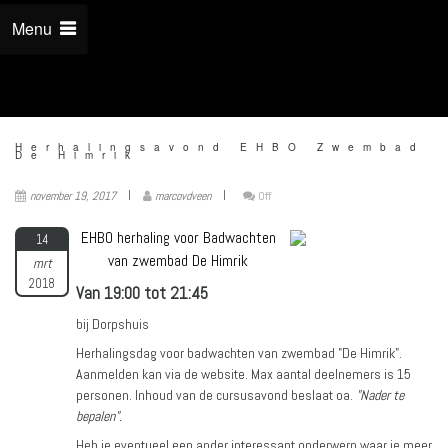
Menu
Herhalingsavond EHBO Zwembad
De Himrik
november 19, 2017
marcovdveen
Off
EHBO herhaling voor Badwachten
14
van zwembad De Himrik
mrt
2018
Van 19:00 tot 21:45
bij Dorpshuis
Herhalingsdag voor badwachten van zwembad "De Himrik".
Aanmelden kan via de website. Max aantal deelnemers is 15
personen. Inhoud van de cursusavond beslaat oa.
"Nader te
bepalen".
Heb je eventueel een ander interessant onderwerp waar je meer