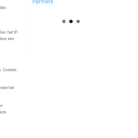
Partners
den.
er, het IP-
 door een
s. Cookies
enkel het
or
Deze