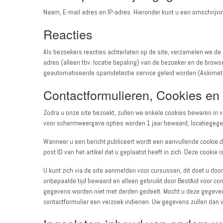
Naam, E-mail adres en IP-adres. Hieronder kunt u een omschrijv
Reacties
Als bezoekers reacties achterlaten op de site, verzamelen we de 
adres (alleen tbv. locatie bepaling) van de bezoeker en de bro
geautomatiseerde spamdetectie service geleid worden (Askimet
Contactformulieren, Cookies en
Zodra u onze site bezoekt, zullen we enkele cookies bewaren i
voor schermweergave opties worden 1 jaar bewaard, locatiegeg
Wanneer u een bericht publiceert wordt een aanvullende cookie 
post ID van het artikel dat u geplaatst heeft in zich. Deze cookie 
U kunt zich via de site aanmelden voor cursussen, dit doet u do
onbepaalde tijd bewaard en alleen gebruikt door BestAid voor co
gegevens worden niet met derden gedeelt. Mocht u deze gegevens
contactformulier een verzoek indienen. Uw gegevens zullen dan v