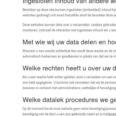
Ingesloten inhoud van andere w
Berichten op deze site kunnen ingesloten (embedded) inhoud beva
websites gedraagt zich exact hetzelfde alsof de bezoeker deze a
Deze websites kunnen data over u verzamelen, cookies gebruiken,
monitoren, inclusief de interactie met ingesloten inhoud als u ee
Met wie wij uw data delen en ho
Wanneer u een reactie achterlaat dan wordt deze reactie en de m
automatisch herkennen en goedkeuren in plaats van dat we ze 
Welke rechten heeft u over uw 
Als u een reactie hebt achter gelaten, kunt u verzoeken om een ex
ons hebt opgegeven. U kuntons ook verzoeken dat wij de persoonli
bewaren in verband met administratieve, wettelijke of beveiligin
Welke datalek procedures we 
Op dit moment bevat onze website geen extra beveiligingsproce
beveiliging van de door u aan ons geleverde naam en e-mailgeg