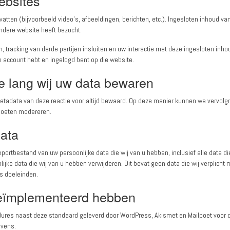
ebsites
tten (bijvoorbeeld video’s, afbeeldingen, berichten, etc.). Ingesloten inhoud va
ndere website heeft bezocht.
 tracking van derde partijen insluiten en uw interactie met deze ingesloten inho
n account hebt en ingelogd bent op die website.
e lang wij uw data bewaren
etadata van deze reactie voor altijd bewaard. Op deze manier kunnen we vervolg
moeten modereren.
data
portbestand van uw persoonlijke data die wij van u hebben, inclusief alle data di
jke data die wij van u hebben verwijderen. Dit bevat geen data die wij verplicht
gs doeleinden.
geïmplementeerd hebben
dures naast deze standaard geleverd door WordPress, Akismet en Mailpoet voor 
evens.