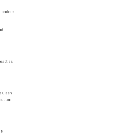
n andere
ud
reacties
e u aan
 moeten
de