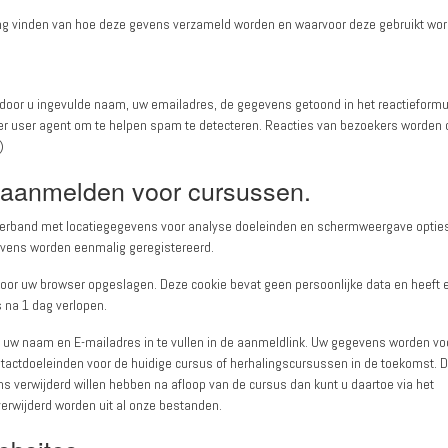
ing vinden van hoe deze gevens verzameld worden en waarvoor deze gebruikt wor
door u ingevulde naam, uw emailadres, de gegevens getoond in het reactieformuli
wser user agent om te helpen spam te detecteren. Reacties van bezoekers worden
)
 aanmelden voor cursussen.
n verband met locatiegegevens voor analyse doeleinden en schermweergave optie
evens worden eenmalig geregistereerd.
door uw browser opgeslagen. Deze cookie bevat geen persoonlijke data en heeft 
is na 1 dag verlopen.
or uw naam en E-mailadres in te vullen in de aanmeldlink. Uw gegevens worden vo
ntactdoeleinden voor de huidige cursus of herhalingscursussen in de toekomst. 
 verwijderd willen hebben na afloop van de cursus dan kunt u daartoe via het
erwijderd worden uit al onze bestanden.