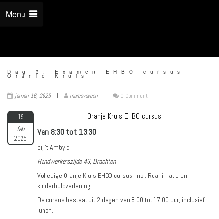
Menu
Dag 3: Examen EHBO cursus
Oranje Kruis
januari 16, 2025
marcovdveen
0 Comment
Oranje Kruis EHBO cursus
15
feb
Van 8:30 tot 13:30
2025
bij 't Ambyld
Handwerkerszijde 46, Drachten
Volledige Oranje Kruis EHBO cursus, incl. Reanimatie en
kinderhulpverlening.
De cursus bestaat uit 2 dagen van 8:00 tot 17:00 uur, inclusief
lunch.